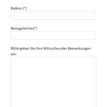
s
s
Balkon (*)
e
d
i
Bezugstermin(*)
e
s
e
s
Bitte geben Sie Ihre Wünsche oder Bemerkungen
F
ein:
e
l
d
l
e
e
r
.