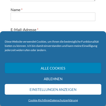
Name
*
E-Mail-Adresse
*
Diese Website verwendet Cookies, um Ihnen die bestmögliche Funktionalität
bieten zu können. Ich bin damit einverstanden und kann meine Einwilligung
Website
jederzeit widerrufen oder ändern.
ALLE COOKIES
ABLEHNEN
EINSTELLUNGEN ANZEIGEN
© Wohnungsbaugenossenschaft Sassnitz eG 2018-
2026
Cookie-Richtlinie
Datenschutzerklärung