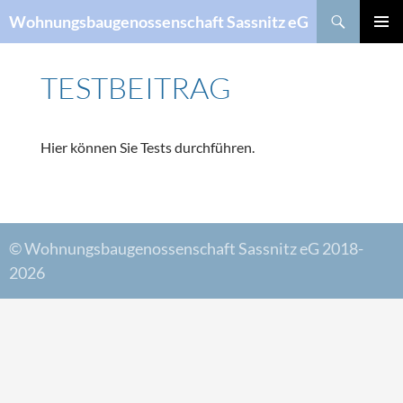
Suchen
Wohnungsbaugenossenschaft Sassnitz eG
ZUM
PRIMÄR
INHALT
MENÜ
SPRINGEN
TESTBEITRAG
Hier können Sie Tests durchführen.
© Wohnungsbaugenossenschaft Sassnitz eG 2018-
2026