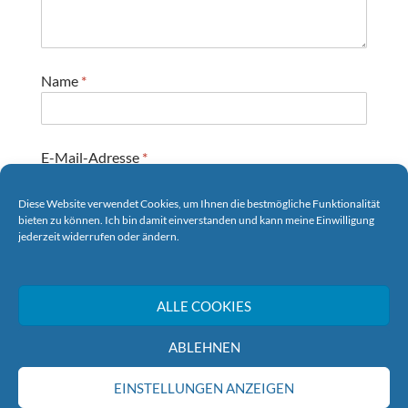
Name
*
E-Mail-Adresse
*
Diese Website verwendet Cookies, um Ihnen die bestmögliche Funktionalität
bieten zu können. Ich bin damit einverstanden und kann meine Einwilligung
Website
jederzeit widerrufen oder ändern.
ALLE COOKIES
ABLEHNEN
EINSTELLUNGEN ANZEIGEN
© Wohnungsbaugenossenschaft Sassnitz eG 2018-