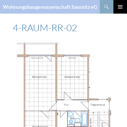
Suchen
Wohnungsbaugenossenschaft Sassnitz eG
ZUM
PRIMÄR
INHALT
MENÜ
SPRINGEN
4-RAUM-RR-02