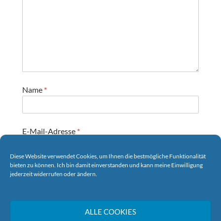
Name
*
E-Mail-Adresse
*
Diese Website verwendet Cookies, um Ihnen die bestmögliche Funktionalität
bieten zu können. Ich bin damit einverstanden und kann meine Einwilligung
Website
jederzeit widerrufen oder ändern.
ALLE COOKIES