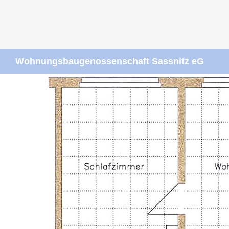
FISCHERRING-01
Suchen
Wohnungsbaugenossenschaft Sassnitz eG
ZUM
INHALT
SPRINGEN